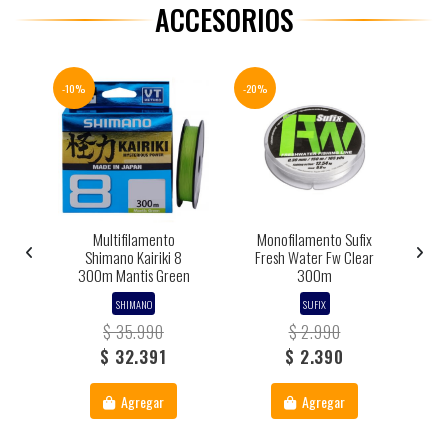
ACCESORIOS
-10%
-20%
-10%
Multifilamento
Monofilamento Sufix
Pl
s
Shimano Kairiki 8
Fresh Water Fw Clear
300m Mantis Green
300m
SHIMANO
SUFIX
$ 35.990
$ 2.990
$ 32.391
$ 2.390
Agregar
Agregar