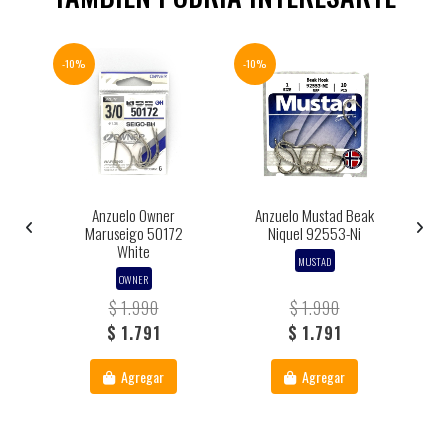
-10%
-10%
-10%
S
pus
Anzuelo Owner
Anzuelo Mustad Beak
C
Maruseigo 50172
Niquel 92553-Ni
White
MUSTAD
OWNER
$ 1.990
$ 1.990
$ 1.791
$ 1.791
Agregar
Agregar