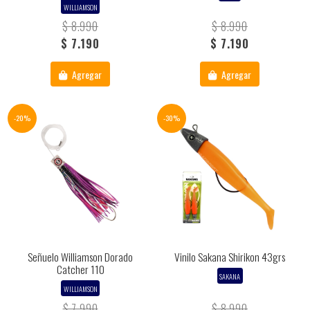
WILLIAMSON
$ 8.990
$ 8.990
$ 7.190
$ 7.190
Agregar
Agregar
-20%
-30%
Señuelo Williamson Dorado
Vinilo Sakana Shirikon 43grs
Catcher 110
SAKANA
WILLIAMSON
$ 7.990
$ 8.990