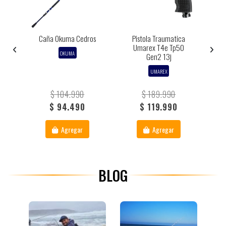
o
Caña Okuma Cedros
Pistola Traumatica
E
Umarex T4e Tp50
OKUMA
Gen2 13j
UMAREX
$ 104.990
$ 189.990
$ 94.490
$ 119.990
Agregar
Agregar
BLOG