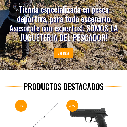
Tienda especializada en pesca
deportiva, para todo escenario
Asesorate con expertos!. SOMOS LA
JUGUETERIA DEL PESCADOR!
Ver más
PRODUCTOS DESTACADOS
-10%
-37%
-34%