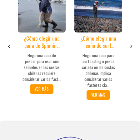
na
¿Cómo elegir una
¿Cómo elegir una
¿
caña de Spinning
caña de surf
de playa adecuada
casting o pesca
l
Elegir una caña de
Elegir una caña para
para señuelos?
variada (carnada)?
T
pescar para usar con
surfcasting o pesca
Tr
señuelos en las costas
variada en las costas
chilenas requiere
chilenas implica
C
ele
considerar varios fact...
considerar varios
se
factores cla...
VER MÁS
VER MÁS