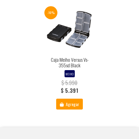
-10%
Caja Meiho Versus Vs-
355sd Black
MEIHO
$ 5.990
$ 5.391
Agregar