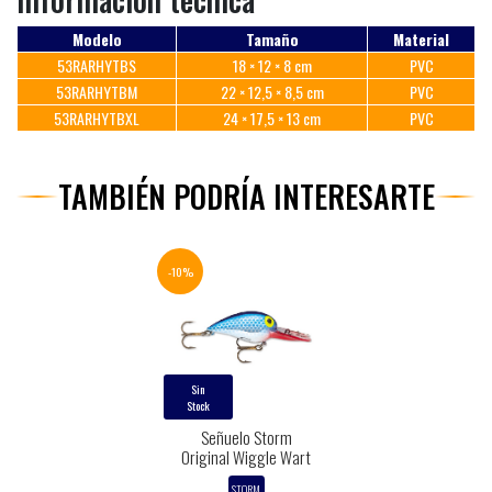
Modelo
Tamaño
Material
53RARHYTBS
18 × 12 × 8 cm
PVC
53RARHYTBM
22 × 12,5 × 8,5 cm
PVC
53RARHYTBXL
24 × 17,5 × 13 cm
PVC
TAMBIÉN PODRÍA INTERESARTE
-10%
Sin
Stock
Señuelo Storm
Original Wiggle Wart
STORM