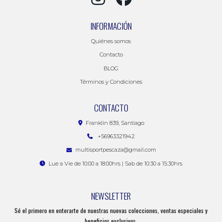
INFORMACIÓN
Quiénes somos
Contacto
BLOG
Términos y Condiciones
CONTACTO
Franklin 839, Santiago
+56963321942
multisportpescaza@gmail.com
Lue a Vie de 10:00 a 18:00hrs | Sab de 10:30 a 15:30hrs
NEWSLETTER
Sé el primero en enterarte de nuestras nuevas colecciones, ventas especiales y
beneficios exclusivos.