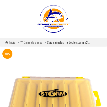
Caja señuelos rio doble storm h2001b
Inicio
Cajas de pesca
-10%