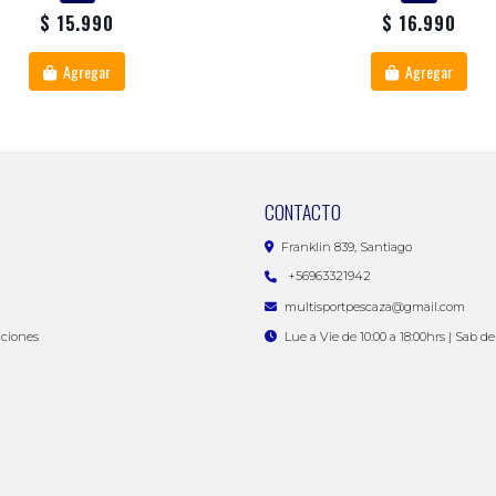
$ 15.990
$ 16.990
Agregar
Agregar
CONTACTO
Franklin 839, Santiago
+56963321942
multisportpescaza@gmail.com
iciones
Lue a Vie de 10:00 a 18:00hrs | Sab de