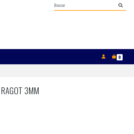
T
0
O RAGOT 3MM