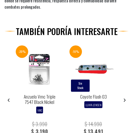
donde se requiere resistencia, respuesta directa y confiabilidad durante
combates prolongados.
TAMBIÉN PODRÍA INTERESARTE
-20%
-10%
-10%
Sin
Stock
S
x
Anzuelo Vmc Triple
Coyote Flash 03
7547 Black Nickel
LUHR-JENSEN
VMC
$ 3.990
$ 14.990
$ 3.190
$ 13.491