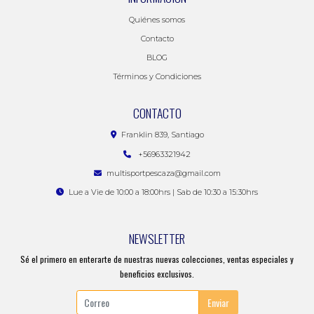
Quiénes somos
Contacto
BLOG
Términos y Condiciones
CONTACTO
Franklin 839, Santiago
+56963321942
multisportpescaza@gmail.com
Lue a Vie de 10:00 a 18:00hrs | Sab de 10:30 a 15:30hrs
NEWSLETTER
Sé el primero en enterarte de nuestras nuevas colecciones, ventas especiales y
beneficios exclusivos.
Enviar