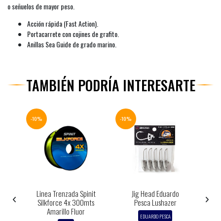
o señuelos de mayor peso.
Acción rápida (Fast Action).
Portacarrete con cojines de grafito.
Anillas Sea Guide de grado marino.
TAMBIÉN PODRÍA INTERESARTE
-10%
-10%
-10%
n
Linea Trenzada Spinit
Jig Head Eduardo
C
Silkforce 4x 300mts
Pesca Lushazer
Amarillo Fluor
EDUARDO PESCA