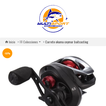
Carrete okuma ceymar baitcasting
Inicio
Colecciones
-10%