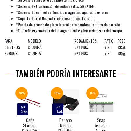
*Sistema de transmisión de rodamientos 5BB+1RB
*Sistema de control de fundido magnético ajustable externo
*Cojinete de rodillos antirretroceso de ajuste rápido
*Puerto de acceso de placa lateral para cambios rápidos de carrete
*El diseño ergonómico del mango permite girar más cerca del cuerpo
PARA:
MODELO
RODAMIENTOS
RATIO
PESO
DIESTROS
C100H-A
5+1 INOX
7.2:1
199g
ZURDOS
C101H-A
5+1 INOX
7.2:1
199g
TAMBIÉN PODRÍA INTERESARTE
-10%
-10%
-10%
Sin
Sin
Stock
Stock
Caña
Banano
Snap
Shimano
Rapala
Redondo
Caius Cast
Sling Bag
Verde