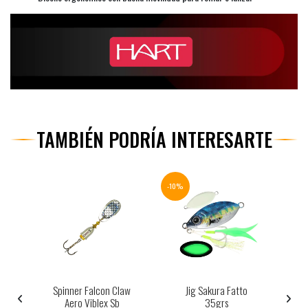
TAMBIÉN PODRÍA INTERESARTE
-10%
-20%
Spinner Falcon Claw
Jig Sakura Fatto
S
g
Aero Viblex Sb
35grs
D