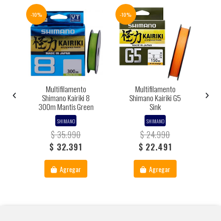
-10%
-10%
-25%
S
Multifilamento
Multifilamento
8
Shimano Kairiki 8
Shimano Kairiki G5
300m Mantis Green
Sink
30
SHIMANO
SHIMANO
$ 35.990
$ 24.990
$ 32.391
$ 22.491
Agregar
Agregar