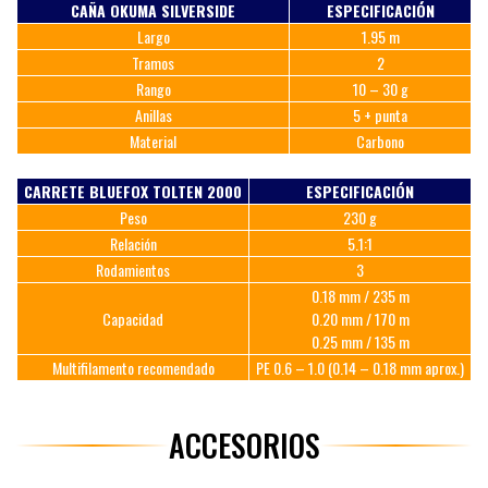
CAÑA OKUMA SILVERSIDE
ESPECIFICACIÓN
Largo
1.95 m
Tramos
2
Rango
10 – 30 g
Anillas
5 + punta
Material
Carbono
CARRETE BLUEFOX TOLTEN 2000
ESPECIFICACIÓN
Peso
230 g
Relación
5.1:1
Rodamientos
3
0.18 mm / 235 m
Capacidad
0.20 mm / 170 m
0.25 mm / 135 m
Multifilamento recomendado
PE 0.6 – 1.0 (0.14 – 0.18 mm aprox.)
ACCESORIOS