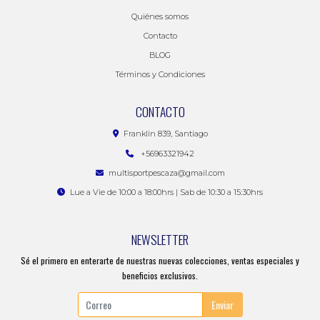
Quiénes somos
Contacto
BLOG
Términos y Condiciones
CONTACTO
Franklin 839, Santiago
+56963321942
multisportpescaza@gmail.com
Lue a Vie de 10:00 a 18:00hrs | Sab de 10:30 a 15:30hrs
NEWSLETTER
Sé el primero en enterarte de nuestras nuevas colecciones, ventas especiales y
beneficios exclusivos.
Enviar