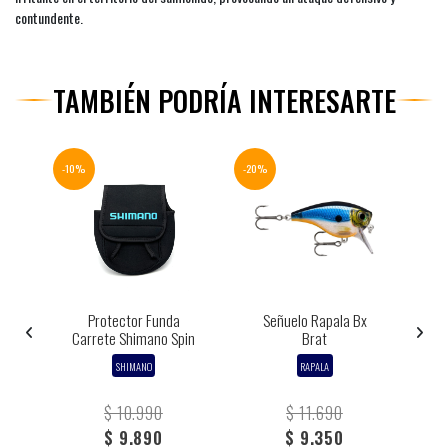
contundente.
TAMBIÉN PODRÍA INTERESARTE
-10%
-20%
-10%
Protector Funda
Señuelo Rapala Bx
C
ns
Carrete Shimano Spin
Brat
SHIMANO
RAPALA
$ 10.990
$ 11.690
$ 9.890
$ 9.350