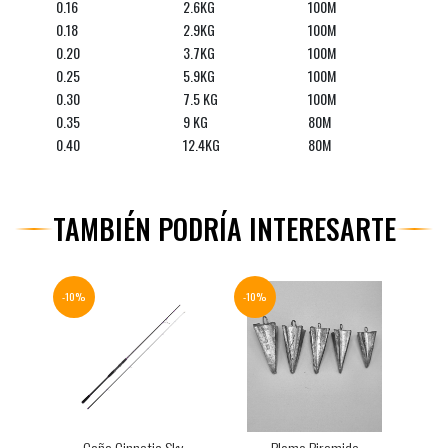
0.16
2.6KG
100M
0.18
2.9KG
100M
0.20
3.7KG
100M
0.25
5.9KG
100M
0.30
7.5 KG
100M
0.35
9 KG
80M
0.40
12.4KG
80M
TAMBIÉN PODRÍA INTERESARTE
-10%
-10%