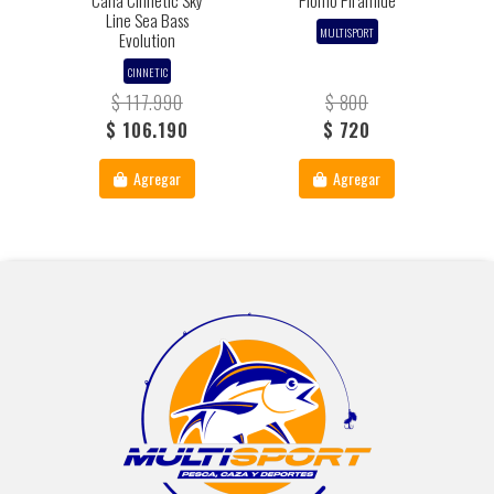
Caña Cinnetic Sky
Plomo Piramide
Line Sea Bass
MULTISPORT
Evolution
CINNETIC
$ 117.990
$ 800
$ 106.190
$ 720
Agregar
Agregar