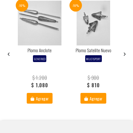
-10%
-10%
-10%
aw
Plomo Anclote
Plomo Satelite Nuevo
GENERICO
MULTISPORT
$ 1.200
$ 900
$ 1.080
$ 810
Agregar
Agregar