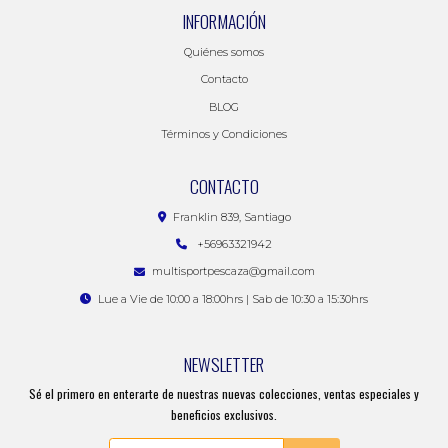
INFORMACIÓN
Quiénes somos
Contacto
BLOG
Términos y Condiciones
CONTACTO
Franklin 839, Santiago
+56963321942
multisportpescaza@gmail.com
Lue a Vie de 10:00 a 18:00hrs | Sab de 10:30 a 15:30hrs
NEWSLETTER
Sé el primero en enterarte de nuestras nuevas colecciones, ventas especiales y
beneficios exclusivos.