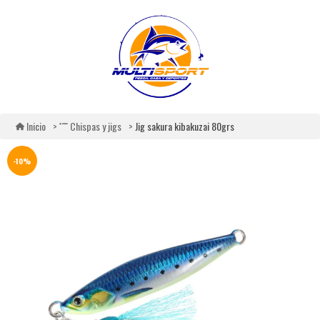
Jig sakura kibakuzai 80grs
Inicio
Chispas y jigs
-10%