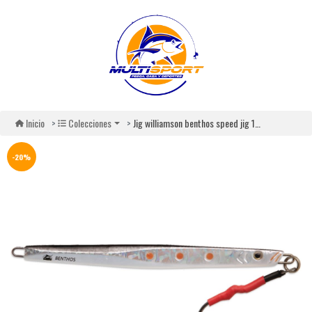
Jig williamson benthos speed jig 150g
Inicio
Colecciones
-20%