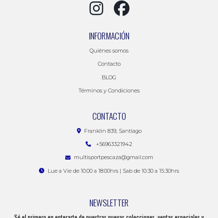
INFORMACIÓN
Quiénes somos
Contacto
BLOG
Términos y Condiciones
CONTACTO
Franklin 839, Santiago
+56963321942
multisportpescaza@gmail.com
Lue a Vie de 10:00 a 18:00hrs | Sab de 10:30 a 15:30hrs
NEWSLETTER
Sé el primero en enterarte de nuestras nuevas colecciones, ventas especiales y