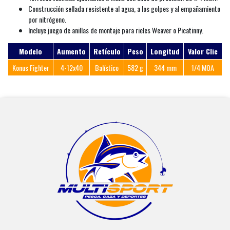
Construcción sellada resistente al agua, a los golpes y al empañamiento
por nitrógeno.
Incluye juego de anillas de montaje para rieles Weaver o Picatinny.
Modelo
Aumento
Retículo
Peso
Longitud
Valor Clic
Konus Fighter
4-12x40
Balístico
582 g
344 mm
1/4 MOA