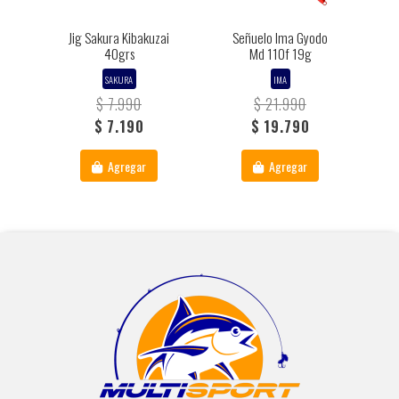
Jig Sakura Kibakuzai
Señuelo Ima Gyodo
40grs
Md 110f 19g
SAKURA
IMA
$ 7.990
$ 21.990
$ 7.190
$ 19.790
Agregar
Agregar