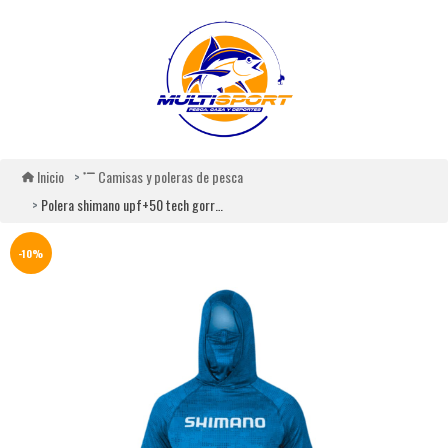
Inicio
Camisas y poleras de pesca
Polera shimano upf+50 tech gorro y buff azul oscuro
-10%