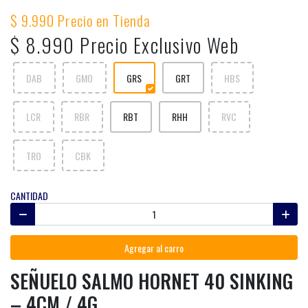
$ 9.990 Precio en Tienda
$ 8.990 Precio Exclusivo Web
DAB
GMO
GRS
GRT
HBS
LCR
RBR
RBT
RHH
RVC
TRO
CBK
CANTIDAD
Agregar al carro
SEÑUELO SALMO HORNET 40 SINKING
– 4CM / 4G