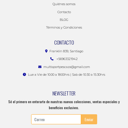
Quiénes somos
Contacto
BLOG
Términos y Condiciones
CONTACTO
Franklin 839, Santiago
+56963321942
multisportpescaza@gmail.com
Lue a Vie de 10:00 a 18:00hrs | Sab de 10:30 a 15:30hrs
NEWSLETTER
Sé el primero en enterarte de nuestras nuevas colecciones, ventas especiales y
beneficios exclusivos.
Enviar