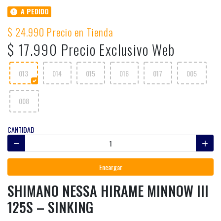
A PEDIDO
$ 24.990 Precio en Tienda
$ 17.990 Precio Exclusivo Web
013
014
015
016
017
005
008
CANTIDAD
Encargar
SHIMANO NESSA HIRAME MINNOW III
125S – SINKING