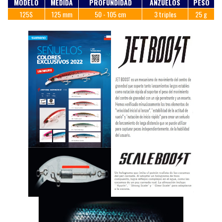
MODELO
MEDIDA
PROFUNDIDAD
ANZUELOS
PESO
125S
125 mm
50 - 105 cm
3 triples
25 g