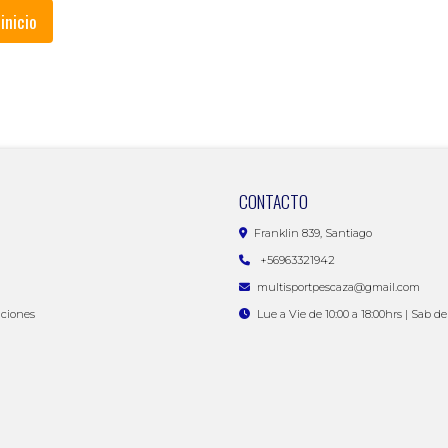
 inicio
CONTACTO
Franklin 839, Santiago
+56963321942
multisportpescaza@gmail.com
iciones
Lue a Vie de 10:00 a 18:00hrs | Sab de