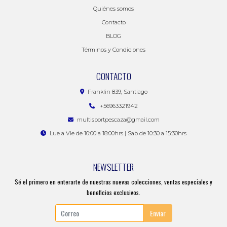
Quiénes somos
Contacto
BLOG
Términos y Condiciones
CONTACTO
Franklin 839, Santiago
+56963321942
multisportpescaza@gmail.com
Lue a Vie de 10:00 a 18:00hrs | Sab de 10:30 a 15:30hrs
NEWSLETTER
Sé el primero en enterarte de nuestras nuevas colecciones, ventas especiales y
beneficios exclusivos.
Enviar