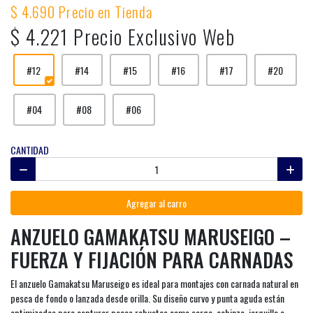
$ 4.690 Precio en Tienda
$ 4.221 Precio Exclusivo Web
#12
#14
#15
#16
#17
#20
#04
#08
#06
CANTIDAD
Agregar al carro
ANZUELO GAMAKATSU MARUSEIGO –
FUERZA Y FIJACIÓN PARA CARNADAS
El anzuelo Gamakatsu Maruseigo es ideal para montajes con carnada natural en
pesca de fondo o lanzada desde orilla. Su diseño curvo y punta aguda están
optimizados para capturar peces robustos como sargo, cabinza, jerguilla e