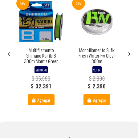
-10%
-20%
-10%
Multifilamento
Monofilamento Sufix
s
Shimano Kairiki 8
Fresh Water Fw Clear
300m Mantis Green
300m
SHIMANO
SUFIX
$ 35.990
$ 2.990
$ 32.391
$ 2.390
Agregar
Agregar