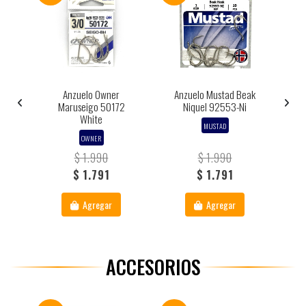
aw
Anzuelo Owner
Anzuelo Mustad Beak
Maruseigo 50172
Niquel 92553-Ni
White
MUSTAD
OWNER
$ 1.990
$ 1.990
$ 1.791
$ 1.791
Agregar
Agregar
ACCESORIOS