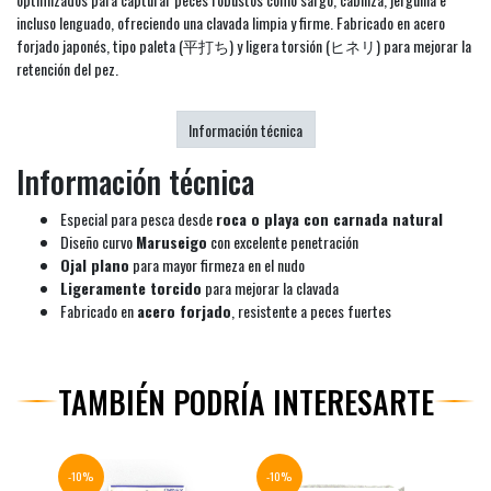
incluso lenguado, ofreciendo una clavada limpia y firme. Fabricado en acero
forjado japonés, tipo paleta (平打ち) y ligera torsión (ヒネリ) para mejorar la
retención del pez.
Información técnica
Información técnica
Especial para pesca desde
roca o playa con carnada natural
Diseño curvo
Maruseigo
con excelente penetración
Ojal plano
para mayor firmeza en el nudo
Ligeramente torcido
para mejorar la clavada
Fabricado en
acero forjado
, resistente a peces fuertes
TAMBIÉN PODRÍA INTERESARTE
-10%
-10%
-10%