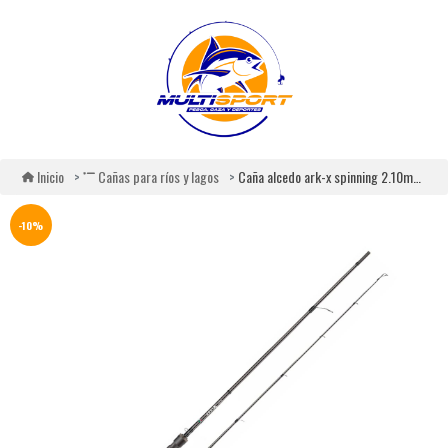
Caña alcedo ark-x spinning 2.10m 5–21g s-702ml
Inicio
Cañas para ríos y lagos
-10%