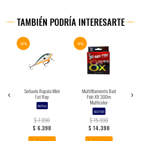
TAMBIÉN PODRÍA INTERESARTE
-20%
-10%
-17%
ix
Señuelo Rapala Mini
Multifilamento Bad
C
o
Fat Rap
Fish X8 300m
Multicolor
RAPALA
BAD FISH
$ 7.990
$ 15.990
$ 6.390
$ 14.390