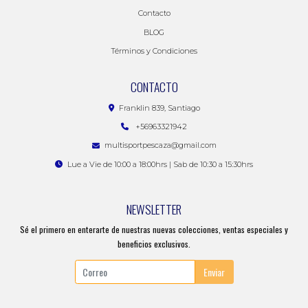
Contacto
BLOG
Términos y Condiciones
CONTACTO
Franklin 839, Santiago
+56963321942
multisportpescaza@gmail.com
Lue a Vie de 10:00 a 18:00hrs | Sab de 10:30 a 15:30hrs
NEWSLETTER
Sé el primero en enterarte de nuestras nuevas colecciones, ventas especiales y
beneficios exclusivos.
Enviar