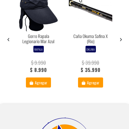
Gorro Rapala
Caña Okuma Safina X
C
Legionario Mar Azul
(rio)
RAPALA
OKUMA
$ 9.990
$ 39.990
$ 8.990
$ 35.990
Agregar
Agregar