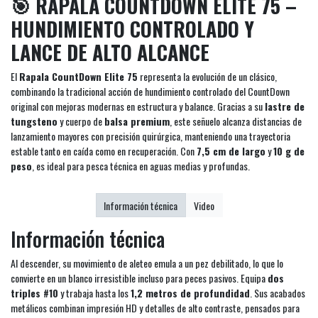
🎯 RAPALA COUNTDOWN ELITE 75 –
HUNDIMIENTO CONTROLADO Y
LANCE DE ALTO ALCANCE
El
Rapala CountDown Elite 75
representa la evolución de un clásico,
combinando la tradicional acción de hundimiento controlado del CountDown
original con mejoras modernas en estructura y balance. Gracias a su
lastre de
tungsteno
y cuerpo de
balsa premium
, este señuelo alcanza distancias de
lanzamiento mayores con precisión quirúrgica, manteniendo una trayectoria
estable tanto en caída como en recuperación. Con
7,5 cm de largo
y
10 g de
peso
, es ideal para pesca técnica en aguas medias y profundas.
Información técnica
Video
Información técnica
Al descender, su movimiento de aleteo emula a un pez debilitado, lo que lo
convierte en un blanco irresistible incluso para peces pasivos. Equipa
dos
triples #10
y trabaja hasta los
1,2 metros de profundidad
. Sus acabados
metálicos combinan impresión HD y detalles de alto contraste, pensados para