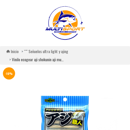
Inicio
Señuelos ultra light y ajing
Vinilo ecogear aji shokunin aji must 2.4
-10%