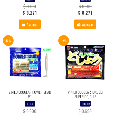
$ 9.190
$ 9.190
$ 8.271
$ 8.271
Agregar
Agregar
-10%
-10%
VINILO ECOGEAR POWER SHAD
VINILO ECOGEAR JUKUSEI
5"
SUPER DOJOU S
ECOGEAR
ECOGEAR
$ 9.590
$ 9.690