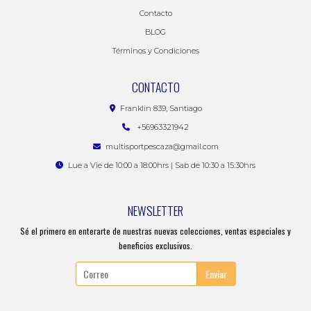
Contacto
BLOG
Términos y Condiciones
CONTACTO
Franklin 839, Santiago
+56963321942
multisportpescaza@gmail.com
Lue a Vie de 10:00 a 18:00hrs | Sab de 10:30 a 15:30hrs
NEWSLETTER
Sé el primero en enterarte de nuestras nuevas colecciones, ventas especiales y
beneficios exclusivos.
Enviar